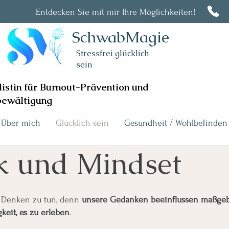
Entdecken Sie mit mir Ihre Möglichkeiten!
SchwabMagie
Stressfrei glücklich
sein
listin für Burnout-Prävention und
bewältigung
Über mich
Glücklich sein
Gesundheit / Wohlbefinden
k und Mindset
m Denken zu tun, denn
unsere Gedanken beeinflussen maßge
keit, es zu erleben
.