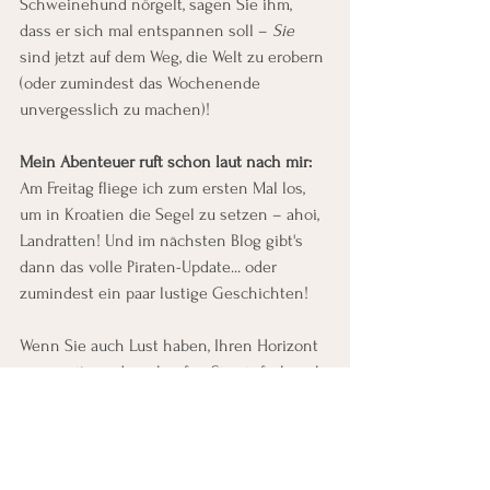
Schweinehund nörgelt, sagen Sie ihm, 
dass er sich mal entspannen soll – 
Sie
sind jetzt auf dem Weg, die Welt zu erobern 
(oder zumindest das Wochenende 
unvergesslich zu machen)!
Mein Abenteuer ruft schon laut nach mir:
Am Freitag fliege ich zum ersten Mal los, 
um in Kroatien die Segel zu setzen – ahoi, 
Landratten! Und im nächsten Blog gibt's 
dann das volle Piraten-Update... oder 
zumindest ein paar lustige Geschichten!
Wenn Sie auch Lust haben, Ihren Horizont 
zu erweitern, dann hüpfen Sie einfach mal 
auf meine Webseite und lassen Sie sich 
inspirieren! Und wenn Sie mögen, 
schwingen Sie sich mit mir – 
der 
Glücksfee vom Zauberwald, Claudia 