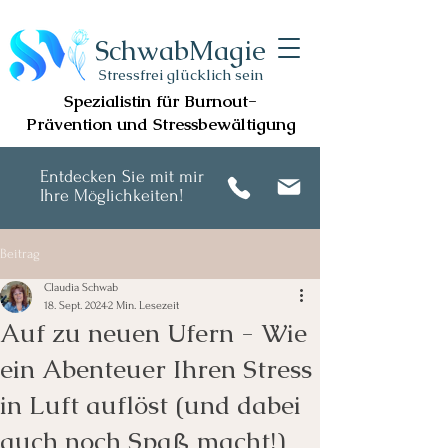
SchwabMagie
Stressfrei glücklich sein
Spezialistin für Burnout-
Prävention und Stressbewältigung
Entdecken Sie mit mir
Ihre Möglichkeiten!
Beitrag
Claudia Schwab
18. Sept. 2024
2 Min. Lesezeit
Auf zu neuen Ufern - Wie
ein Abenteuer Ihren Stress
in Luft auflöst (und dabei
auch noch Spaß macht!)